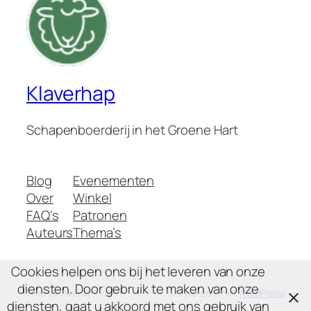
Klaverhap
Schapenboerderij in het Groene Hart
Blog
Evenementen
Over
Winkel
FAQ's
Patronen
Auteurs
Thema’s
Cookies helpen ons bij het leveren van onze
diensten. Door gebruik te maken van onze
Twenty Twenty-Five
Ontworpen met
WordPress
diensten, gaat u akkoord met ons gebruik van