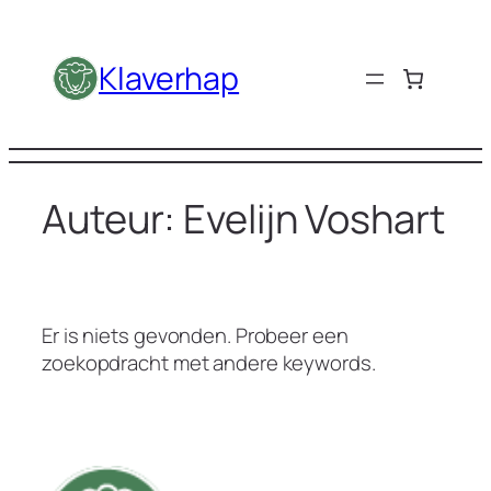
Ga
naar
Klaverhap
de
inhoud
Auteur:
Evelijn Voshart
Er is niets gevonden. Probeer een
zoekopdracht met andere keywords.