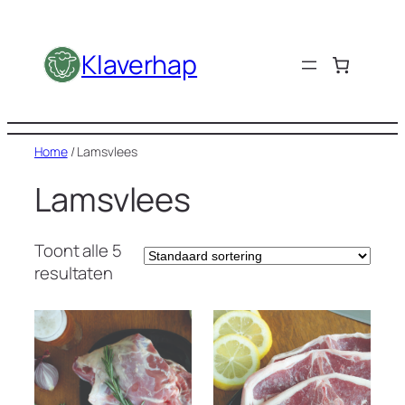
Ga
naar
Klaverhap
de
inhoud
Home
/ Lamsvlees
Lamsvlees
Toont alle 5
resultaten