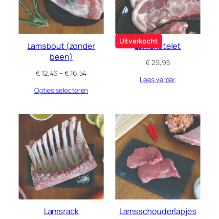
Uitverkocht
Lamsbout (zonder
Lamskotelet
been)
€
29,95
Prijsklasse:
€
12,46
–
€
16,54
Lees verder
€ 12,46
Opties selecteren
tot
€ 16,54
Lamsrack
Lamsschouderlapjes