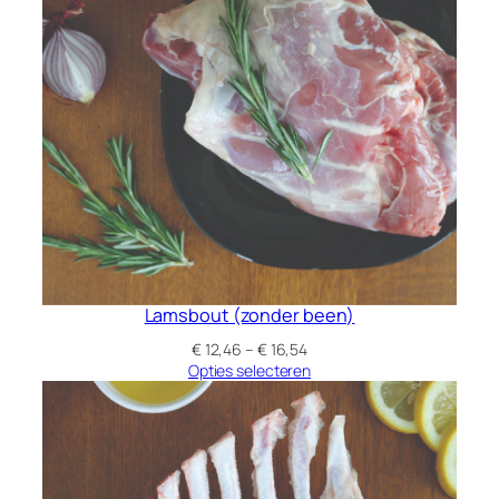
Lamsbout (zonder been)
Prijsklasse:
€
12,46
–
€
16,54
€ 12,46
Opties selecteren
tot
€ 16,54