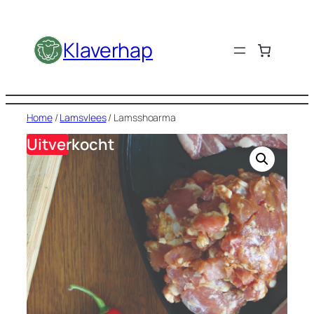
Ga
naar
Klaverhap
de
inhoud
Home
/
Lamsvlees
/ Lamsshoarma
Uitverkocht